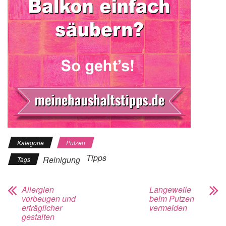
Kategorie
Putzen
Tipps
Reinigung
Tags
Allergien
Langeweile
vorbeugen und
beim Putzen
erträglicher
vermeiden
gestalten