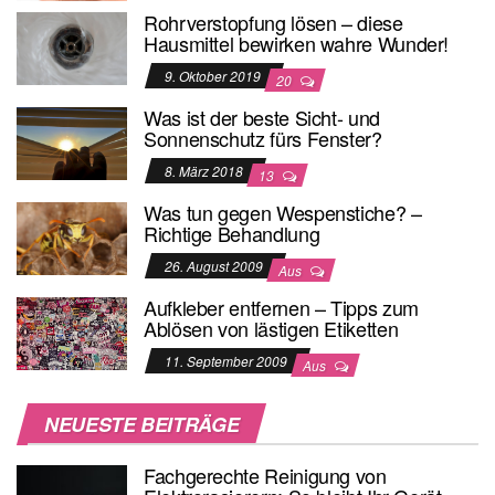
Rohrverstopfung lösen – diese
Hausmittel bewirken wahre Wunder!
9. Oktober 2019
20
Was ist der beste Sicht- und
Sonnenschutz fürs Fenster?
8. März 2018
13
Was tun gegen Wespenstiche? –
Richtige Behandlung
26. August 2009
Aus
Aufkleber entfernen – Tipps zum
Ablösen von lästigen Etiketten
11. September 2009
Aus
NEUESTE BEITRÄGE
Fachgerechte Reinigung von