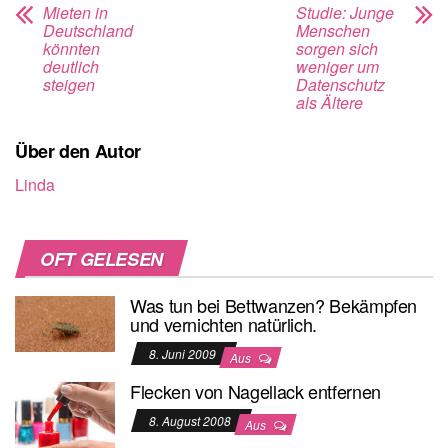
Mieten in
Studie: Junge
Deutschland
Menschen
könnten
sorgen sich
deutlich
weniger um
steigen
Datenschutz
als Ältere
Über den Autor
Linda
OFT GELESEN
Was tun bei Bettwanzen? Bekämpfen
und vernichten natürlich.
8. Juni 2009
Aus
Flecken von Nagellack entfernen
8. August 2008
Aus