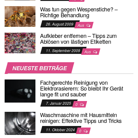
Was tun gegen Wespenstiche? –
Richtige Behandlung
26. August 2009
Aus
Aufkleber entfernen – Tipps zum
Ablösen von lästigen Etiketten
11. September 2009
Aus
NEUESTE BEITRÄGE
Fachgerechte Reinigung von
Elektrorasierern: So bleibt Ihr Gerät
lange fit und sauber
7. Januar 2025
0
Waschmaschine mit Hausmitteln
reinigen: Effektive Tipps und Tricks
11. Oktober 2024
0