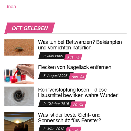
Linda
OFT GELESEN
Was tun bei Bettwanzen? Bekämpfen
und vernichten natürlich.
8. Juni 2009
Aus
Flecken von Nagellack entfernen
8. August 2008
Aus
Rohrverstopfung lösen – diese
Hausmittel bewirken wahre Wunder!
9. Oktober 2019
20
Was ist der beste Sicht- und
Sonnenschutz fürs Fenster?
8. März 2018
13