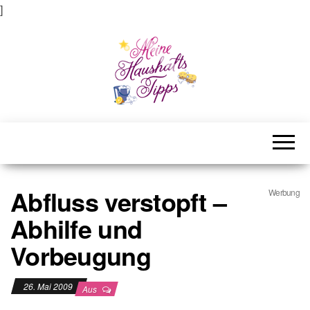
]
Meine Haushaltstipps
Das bisschen Haushalt . . .
Abfluss verstopft –
Werbung
Abhilfe und
Vorbeugung
26. Mai 2009
Aus